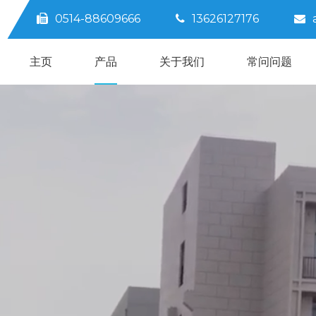
0514-88609666
13626127176



主页
产品
关于我们
常问问题