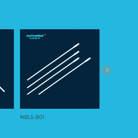
NBLS-B01
NBLS-A04