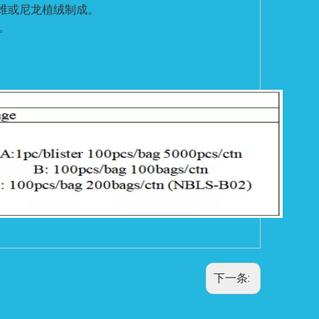
维或尼龙植绒制成。
。
下一条: